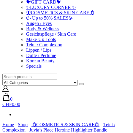
💝GIFT CARD💝
✨LUXURY CORNER ✨
🦋COSMETICS & SKIN CARE🦋
🥳 Up to 50% SALES🥳
Augen / Eyes
Body & Wellness
Gesichtspflege / Skin Care
Make-Up Tools
Teint / Complexion
Lippen / Lips
Düfte / Perfume
Korean Beauty
Specials
0
CHF0.00
Home
Shop
🦋COSMETICS & SKIN CARE🦋
Teint /
Complexion
Juvia’s Place Heroine Highlighter Bundle