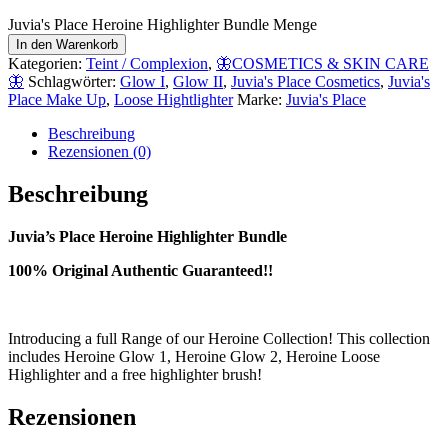
Juvia's Place Heroine Highlighter Bundle Menge
In den Warenkorb
Kategorien:
Teint / Complexion
,
🦋COSMETICS & SKIN CARE
🦋
Schlagwörter:
Glow I
,
Glow II
,
Juvia's Place Cosmetics
,
Juvia's
Place Make Up
,
Loose Hightlighter
Marke:
Juvia's Place
Beschreibung
Rezensionen (0)
Beschreibung
Juvia’s Place Heroine Highlighter Bundle
100% Original Authentic Guaranteed!!
Introducing a full Range of our Heroine Collection! This collection
includes Heroine Glow 1, Heroine Glow 2, Heroine Loose
Highlighter and a free highlighter brush!
Rezensionen