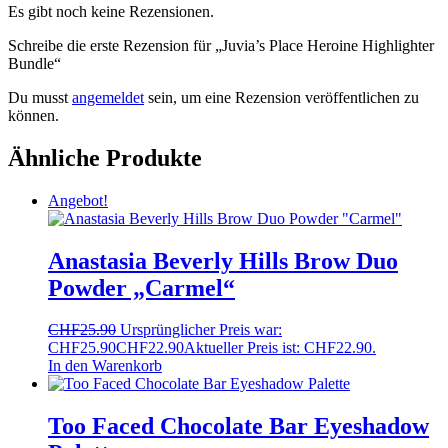
Es gibt noch keine Rezensionen.
Schreibe die erste Rezension für „Juvia’s Place Heroine Highlighter
Bundle“
Du musst
angemeldet
sein, um eine Rezension veröffentlichen zu
können.
Ähnliche Produkte
Angebot!
Anastasia Beverly Hills Brow Duo
Powder „Carmel“
CHF
25.90
Ursprünglicher Preis war:
CHF25.90
CHF
22.90
Aktueller Preis ist: CHF22.90.
In den Warenkorb
Too Faced Chocolate Bar Eyeshadow