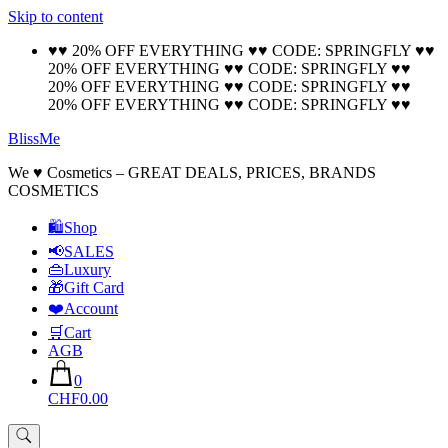
Skip to content
🚚 Free Shipping on all orders📦
Cool!
♥♥ 20% OFF EVERYTHING ♥♥ CODE: SPRINGFLY ♥♥
20% OFF EVERYTHING ♥♥ CODE: SPRINGFLY ♥♥
20% OFF EVERYTHING ♥♥ CODE: SPRINGFLY ♥♥
20% OFF EVERYTHING ♥♥ CODE: SPRINGFLY ♥♥
BlissMe
We ♥ Cosmetics – GREAT DEALS, PRICES, BRANDS
COSMETICS
🛍Shop
📢SALES
👜Luxury
🎁Gift Card
❤️Account
🛒Cart
AGB
0
CHF0.00