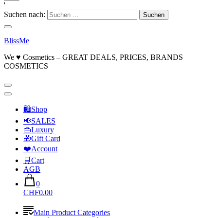
'
Suchen nach:
BlissMe
We ♥ Cosmetics – GREAT DEALS, PRICES, BRANDS
COSMETICS
🛍Shop
📢SALES
👜Luxury
🎁Gift Card
❤️Account
🛒Cart
AGB
0
CHF0.00
Main Product Categories