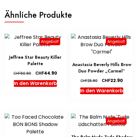
Ähnliche Produkte
Angebot!
Angebot!
Jeffree Star Beauty Killer
Palette
Anastasia Beverly Hills Brow
Duo Powder „Carmel“
Ursprünglicher
Aktueller
CHF
44.90
CHF
60.90
Preis
Preis
Ursprünglicher
Aktuel
CHF
22.90
CHF
25.90
In den Warenkorb
war:
ist:
Preis
Preis
In den Warenkorb
CHF60.90
CHF44.90.
war:
ist:
CHF25.90
CHF22.
Angebot!
The Balm Nude Tude Shadow