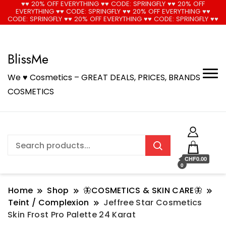
♥♥ 20% OFF EVERYTHING ♥♥ CODE: SPRINGFLY ♥♥ 20% OFF
EVERYTHING ♥♥ CODE: SPRINGFLY ♥♥ 20% OFF EVERYTHING ♥♥
🚚 Free Shipping on all orders📦
Cool!
CODE: SPRINGFLY ♥♥ 20% OFF EVERYTHING ♥♥ CODE: SPRINGFLY ♥♥
BlissMe
We ♥ Cosmetics – GREAT DEALS, PRICES, BRANDS
COSMETICS
CHF0.00
0
Home
Shop
🦋COSMETICS & SKIN CARE🦋
Teint / Complexion
Jeffree Star Cosmetics
Skin Frost Pro Palette 24 Karat