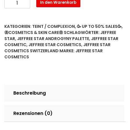
Jeffree
In den Warenkorb
Star
Cosmetics
Skin
KATEGORIEN:
TEINT / COMPLEXION
,
🥳 UP TO 50% SALES🥳
,
Frost
🦋COSMETICS & SKIN CARE🦋
SCHLAGWÖRTER:
JEFFREE
Pro
STAR
,
JEFFREE STAR ANDROGYNY PALETTE
,
JEFFREE STAR
Palette
COSMETIC
,
JEFFREE STAR COSMETICS
,
JEFFREE STAR
24
COSMETICS SWITZERLAND
MARKE:
JEFFREE STAR
Karat
COSMETICS
Menge
Beschreibung
Rezensionen (0)