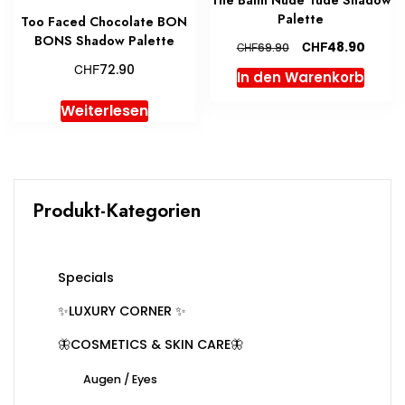
Palette
Too Faced Chocolate BON
BONS Shadow Palette
Ursprünglicher
Aktuel
CHF
48.90
CHF
69.90
Preis
Preis
CHF
72.90
In den Warenkorb
war:
ist:
CHF69.90
CHF48
Weiterlesen
Produkt-Kategorien
Specials
✨LUXURY CORNER ✨
🦋COSMETICS & SKIN CARE🦋
Augen / Eyes