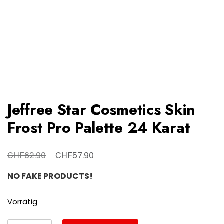
Jeffree Star Cosmetics Skin
Frost Pro Palette 24 Karat
Ursprünglicher
Aktueller
CHF
CHF
62.90
57.90
Preis
Preis
NO FAKE PRODUCTS!
war:
ist:
CHF62.90
CHF57.90.
Vorrätig