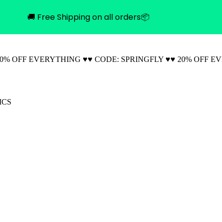
🚚 Free Shipping on all orders📦
20% OFF EVERYTHING ♥♥ CODE: SPRINGFLY ♥♥ 20% OFF E
ICS