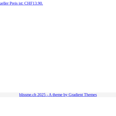
eller Preis ist: CHF13.90.
blissme.ch 2025 - A theme by Gradient Themes