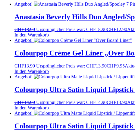
Angebot!
Anastasia Beverly Hills Duo Angled/Sp
CHF
18.90
Ursprünglicher Preis war: CHF18.90
CHF
12.90
Aktu
In den Warenkorb
Angebot!
Colourpop Crème Gel Liner „Over Bo
CHF
13.90
Ursprünglicher Preis war: CHF13.90
CHF
9.95
Aktue
In den Warenkorb
Angebot!
Colourpop Ultra Satin Liquid Lipstick 
CHF
14.90
Ursprünglicher Preis war: CHF14.90
CHF
13.90
Aktu
In den Warenkorb
Angebot!
Colourpop Ultra Satin Liquid Lipstick