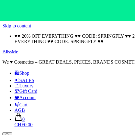
Skip to content
♥♥ 20% OFF EVERYTHING ♥♥ CODE: SPRINGFLY ♥♥ 
EVERYTHING ♥♥ CODE: SPRINGFLY ♥♥
BlissMe
We ♥ Cosmetics – GREAT DEALS, PRICES, BRANDS COSMET
🛍Shop
📢SALES
👜Luxury
🎁Gift Card
❤️Account
🛒Cart
AGB
0
CHF0.00