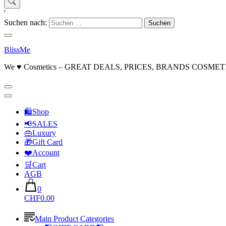
'
Suchen nach:
BlissMe
We ♥ Cosmetics – GREAT DEALS, PRICES, BRANDS COSMET
🛍Shop
📢SALES
👜Luxury
🎁Gift Card
❤️Account
🛒Cart
AGB
0
CHF0.00
Main Product Categories