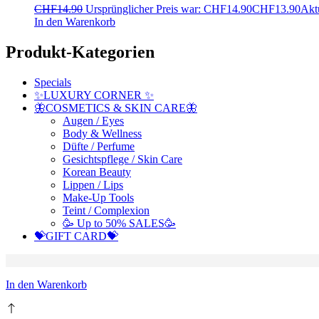
CHF
14.90
Ursprünglicher Preis war: CHF14.90
CHF
13.90
Aktu
In den Warenkorb
Produkt-Kategorien
Specials
✨LUXURY CORNER ✨
🦋COSMETICS & SKIN CARE🦋
Augen / Eyes
Body & Wellness
Düfte / Perfume
Gesichtspflege / Skin Care
Korean Beauty
Lippen / Lips
Make-Up Tools
Teint / Complexion
🥳 Up to 50% SALES🥳
💝GIFT CARD💝
In den Warenkorb