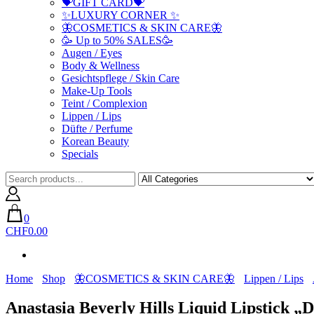
💝GIFT CARD💝
✨LUXURY CORNER ✨
🦋COSMETICS & SKIN CARE🦋
🥳 Up to 50% SALES🥳
Augen / Eyes
Body & Wellness
Gesichtspflege / Skin Care
Make-Up Tools
Teint / Complexion
Lippen / Lips
Düfte / Perfume
Korean Beauty
Specials
0
CHF0.00
Home
Shop
🦋COSMETICS & SKIN CARE🦋
Lippen / Lips
Anastasia Beverly Hills Liquid Lipstick „