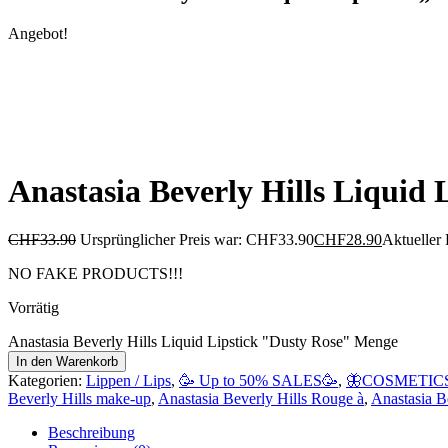
Angebot!
Anastasia Beverly Hills Liquid 
CHF
33.90
Ursprünglicher Preis war: CHF33.90
CHF
28.90
Aktueller 
NO FAKE PRODUCTS!!!
Vorrätig
Anastasia Beverly Hills Liquid Lipstick "Dusty Rose" Menge
In den Warenkorb
Kategorien:
Lippen / Lips
,
🥳 Up to 50% SALES🥳
,
🦋COSMETICS
Beverly Hills make-up
,
Anastasia Beverly Hills Rouge à
,
Anastasia B
Beschreibung