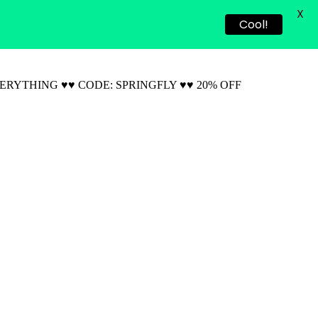
X
Cool!
VERYTHING ♥♥ CODE: SPRINGFLY ♥♥ 20% OFF