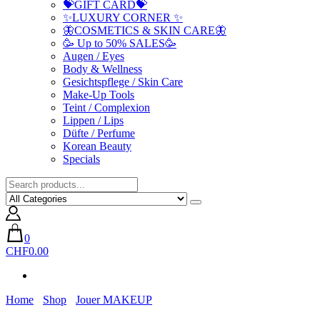
💝GIFT CARD💝
✨LUXURY CORNER ✨
🦋COSMETICS & SKIN CARE🦋
🥳 Up to 50% SALES🥳
Augen / Eyes
Body & Wellness
Gesichtspflege / Skin Care
Make-Up Tools
Teint / Complexion
Lippen / Lips
Düfte / Perfume
Korean Beauty
Specials
0
CHF0.00
Home
Shop
Jouer MAKEUP