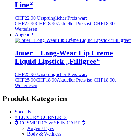
Line“
CHF
22.90
Ursprünglicher Preis war:
CHF22.90
CHF
18.90
Aktueller Preis ist: CHF18.90.
Weiterlesen
Angebot!
Jouer – Long-Wear Lip Crème
Liquid Lipstick „Filligree“
CHF
25.90
Ursprünglicher Preis war:
CHF25.90
CHF
18.90
Aktueller Preis ist: CHF18.90.
Weiterlesen
Produkt-Kategorien
Specials
✨LUXURY CORNER ✨
🦋COSMETICS & SKIN CARE🦋
Augen / Eyes
Body & Wellness