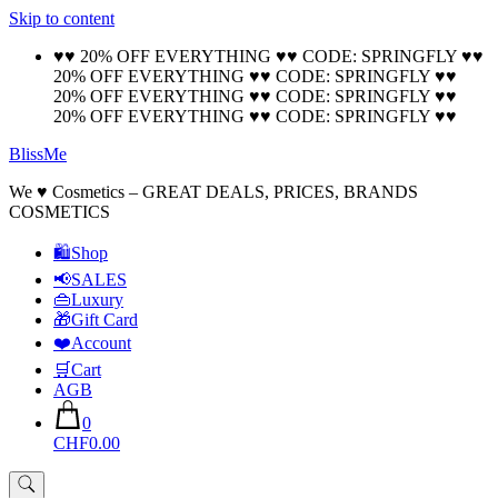
Skip to content
🚚 Free Shipping on all orders📦
Cool!
♥♥ 20% OFF EVERYTHING ♥♥ CODE: SPRINGFLY ♥♥
20% OFF EVERYTHING ♥♥ CODE: SPRINGFLY ♥♥
20% OFF EVERYTHING ♥♥ CODE: SPRINGFLY ♥♥
20% OFF EVERYTHING ♥♥ CODE: SPRINGFLY ♥♥
BlissMe
We ♥ Cosmetics – GREAT DEALS, PRICES, BRANDS
COSMETICS
🛍Shop
📢SALES
👜Luxury
🎁Gift Card
❤️Account
🛒Cart
AGB
0
CHF0.00