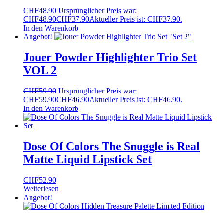
CHF
48.90
Ursprünglicher Preis war:
CHF48.90
CHF
37.90
Aktueller Preis ist: CHF37.90.
In den Warenkorb
Angebot!
Jouer Powder Highlighter Trio Set
VOL 2
CHF
59.90
Ursprünglicher Preis war:
CHF59.90
CHF
46.90
Aktueller Preis ist: CHF46.90.
In den Warenkorb
Dose Of Colors The Snuggle is Real
Matte Liquid Lipstick Set
CHF
52.90
Weiterlesen
Angebot!