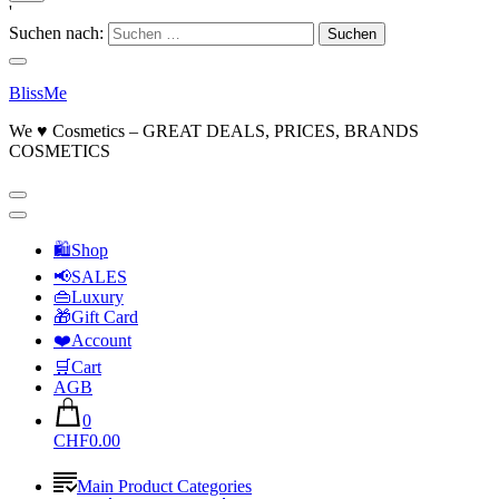
'
Suchen nach:
BlissMe
We ♥ Cosmetics – GREAT DEALS, PRICES, BRANDS
COSMETICS
🛍Shop
📢SALES
👜Luxury
🎁Gift Card
❤️Account
🛒Cart
AGB
0
CHF0.00
Main Product Categories