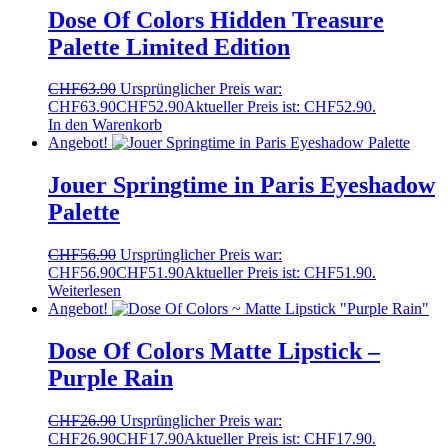
Dose Of Colors Hidden Treasure
Palette Limited Edition
CHF
63.90
Ursprünglicher Preis war:
CHF63.90
CHF
52.90
Aktueller Preis ist: CHF52.90.
In den Warenkorb
Angebot!
Jouer Springtime in Paris Eyeshadow
Palette
CHF
56.90
Ursprünglicher Preis war:
CHF56.90
CHF
51.90
Aktueller Preis ist: CHF51.90.
Weiterlesen
Angebot!
Dose Of Colors Matte Lipstick –
Purple Rain
CHF
26.90
Ursprünglicher Preis war:
CHF26.90
CHF
17.90
Aktueller Preis ist: CHF17.90.