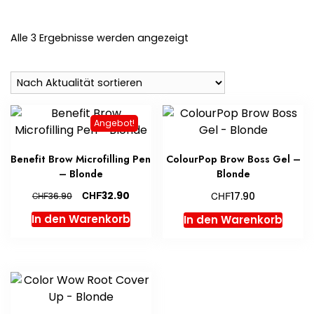
Nach
Alle 3 Ergebnisse werden angezeigt
Aktualität
sortiert
Angebot!
Benefit Brow Microfilling Pen
ColourPop Brow Boss Gel –
– Blonde
Blonde
Ursprünglicher
Aktueller
CHF
CHF
32.90
CHF
17.90
36.90
Preis
Preis
In den Warenkorb
In den Warenkorb
war:
ist:
CHF36.90
CHF32.90.