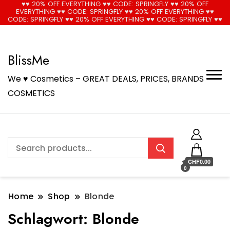
♥♥ 20% OFF EVERYTHING ♥♥ CODE: SPRINGFLY ♥♥ 20% OFF
EVERYTHING ♥♥ CODE: SPRINGFLY ♥♥ 20% OFF EVERYTHING ♥♥
🚚 Free Shipping on all orders📦
Cool!
CODE: SPRINGFLY ♥♥ 20% OFF EVERYTHING ♥♥ CODE: SPRINGFLY ♥♥
BlissMe
We ♥ Cosmetics – GREAT DEALS, PRICES, BRANDS
COSMETICS
CHF0.00
0
Home
Shop
Blonde
Schlagwort:
Blonde