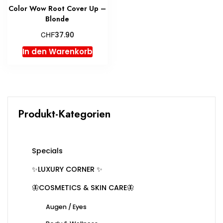
Color Wow Root Cover Up –
Blonde
CHF
37.90
In den Warenkorb
Produkt-Kategorien
Specials
✨LUXURY CORNER ✨
🦋COSMETICS & SKIN CARE🦋
Augen / Eyes