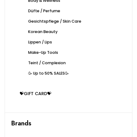
Body & Wellness
Düfte / Perfume
Gesichtspflege / Skin Care
Korean Beauty
Lippen / Lips
Make-Up Tools
Teint / Complexion
🥳 Up to 50% SALES🥳
💝GIFT CARD💝
Brands