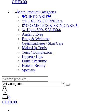
CHF0.00
Main Product Categories
💝GIFT CARD💝
✨LUXURY CORNER ✨
🦋COSMETICS & SKIN CARE🦋
🥳 Up to 50% SALES🥳
Augen / Eyes
Body & Wellness
Gesichtspflege / Skin Care
Make-Up Tools
Teint / Complexion
Lippen / Lips
Düfte / Perfume
Korean Beauty
Specials
0
CHF0.00