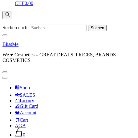
CHF0.00
'
Suchen nach:
BlissMe
We ♥ Cosmetics – GREAT DEALS, PRICES, BRANDS
COSMETICS
🛍Shop
📢SALES
👜Luxury
🎁Gift Card
❤️Account
🛒Cart
AGB
0