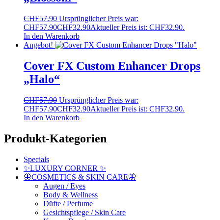
CHF
57.90
Ursprünglicher Preis war:
CHF57.90
CHF
32.90
Aktueller Preis ist: CHF32.90.
In den Warenkorb
Angebot!
Cover FX Custom Enhancer Drops
„Halo“
CHF
57.90
Ursprünglicher Preis war:
CHF57.90
CHF
32.90
Aktueller Preis ist: CHF32.90.
In den Warenkorb
Produkt-Kategorien
Specials
✨LUXURY CORNER ✨
🦋COSMETICS & SKIN CARE🦋
Augen / Eyes
Body & Wellness
Düfte / Perfume
Gesichtspflege / Skin Care