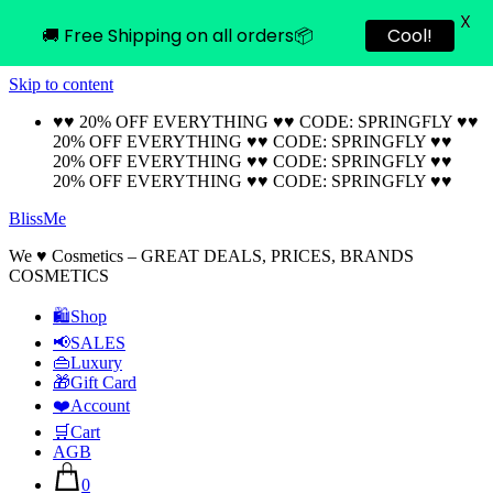
X
🚚 Free Shipping on all orders📦
Cool!
Skip to content
♥♥ 20% OFF EVERYTHING ♥♥ CODE: SPRINGFLY ♥♥
20% OFF EVERYTHING ♥♥ CODE: SPRINGFLY ♥♥
20% OFF EVERYTHING ♥♥ CODE: SPRINGFLY ♥♥
20% OFF EVERYTHING ♥♥ CODE: SPRINGFLY ♥♥
BlissMe
We ♥ Cosmetics – GREAT DEALS, PRICES, BRANDS
COSMETICS
🛍Shop
📢SALES
👜Luxury
🎁Gift Card
❤️Account
🛒Cart
AGB
0