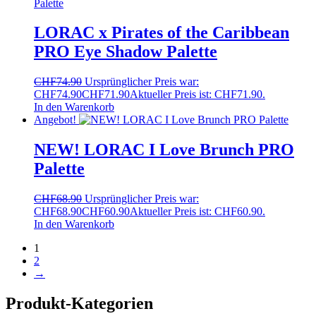
LORAC x Pirates of the Caribbean
PRO Eye Shadow Palette
CHF
74.90
Ursprünglicher Preis war:
CHF74.90
CHF
71.90
Aktueller Preis ist: CHF71.90.
In den Warenkorb
Angebot!
NEW! LORAC I Love Brunch PRO
Palette
CHF
68.90
Ursprünglicher Preis war:
CHF68.90
CHF
60.90
Aktueller Preis ist: CHF60.90.
In den Warenkorb
1
2
→
Produkt-Kategorien