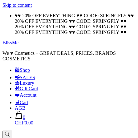
Skip to content
🚚 Free Shipping on all orders📦
Cool!
♥♥ 20% OFF EVERYTHING ♥♥ CODE: SPRINGFLY ♥♥
20% OFF EVERYTHING ♥♥ CODE: SPRINGFLY ♥♥
20% OFF EVERYTHING ♥♥ CODE: SPRINGFLY ♥♥
20% OFF EVERYTHING ♥♥ CODE: SPRINGFLY ♥♥
BlissMe
We ♥ Cosmetics – GREAT DEALS, PRICES, BRANDS
COSMETICS
🛍Shop
📢SALES
👜Luxury
🎁Gift Card
❤️Account
🛒Cart
AGB
0
CHF0.00