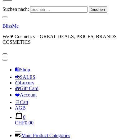
'
Suchen nach:
BlissMe
We ♥ Cosmetics – GREAT DEALS, PRICES, BRANDS
COSMETICS
🛍Shop
📢SALES
👜Luxury
🎁Gift Card
❤️Account
🛒Cart
AGB
0
CHF0.00
Main Product Categories