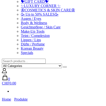
💝GIFT CARD💝
✨LUXURY CORNER ✨
🦋COSMETICS & SKIN CARE🦋
🥳 Up to 50% SALES🥳
Augen / Eyes
Body & Wellness
Gesichtspflege / Skin Care
Make-Up Tools
Teint / Complexion
Lippen / Lips
Düfte / Perfume
Korean Beauty
Specials
0
CHF0.00
Home
Produkte