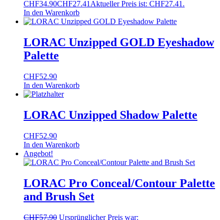
CHF34.90
CHF
27.41
Aktueller Preis ist: CHF27.41.
In den Warenkorb
LORAC Unzipped GOLD Eyeshadow
Palette
CHF
52.90
In den Warenkorb
LORAC Unzipped Shadow Palette
CHF
52.90
In den Warenkorb
Angebot!
LORAC Pro Conceal/Contour Palette
and Brush Set
CHF
57.90
Ursprünglicher Preis war: