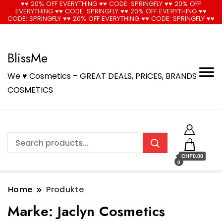
♥♥ 20% OFF EVERYTHING ♥♥ CODE: SPRINGFLY ♥♥ 20% OFF
EVERYTHING ♥♥ CODE: SPRINGFLY ♥♥ 20% OFF EVERYTHING ♥♥
🚚 Free Shipping on all orders📦
Cool!
CODE: SPRINGFLY ♥♥ 20% OFF EVERYTHING ♥♥ CODE: SPRINGFLY ♥♥
BlissMe
We ♥ Cosmetics – GREAT DEALS, PRICES, BRANDS
COSMETICS
CHF0.00
0
Home
Produkte
Marke:
Jaclyn Cosmetics