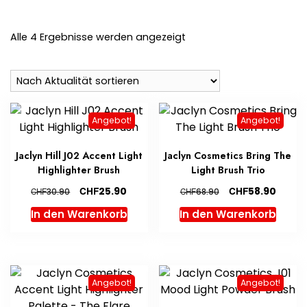
Nach
Alle 4 Ergebnisse werden angezeigt
Aktualität
sortiert
Angebot!
Angebot!
Jaclyn Hill J02 Accent Light
Jaclyn Cosmetics Bring The
Highlighter Brush
Light Brush Trio
Ursprünglicher
Aktueller
Ursprünglicher
Aktuel
CHF
CHF
25.90
58.90
CHF
CHF
30.90
68.90
Preis
Preis
Preis
Preis
In den Warenkorb
In den Warenkorb
war:
ist:
war:
ist:
CHF30.90
CHF25.90.
CHF68.90
CHF58.
Angebot!
Angebot!