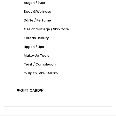
Augen / Eyes
Body & Wellness
Düfte / Perfume
Gesichtspflege / Skin Care
Korean Beauty
Lippen / Lips
Make-Up Tools
Teint / Complexion
🥳 Up to 50% SALES🥳
💝GIFT CARD💝