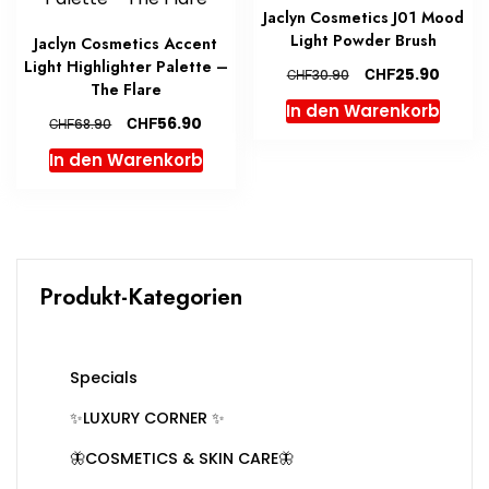
Jaclyn Cosmetics J01 Mood
Light Powder Brush
Jaclyn Cosmetics Accent
Light Highlighter Palette –
Ursprünglicher
Aktuel
CHF
25.90
CHF
30.90
The Flare
Preis
Preis
In den Warenkorb
war:
ist:
Ursprünglicher
Aktueller
CHF
56.90
CHF
68.90
CHF30.90
CHF25.
Preis
Preis
In den Warenkorb
war:
ist:
CHF68.90
CHF56.90.
Produkt-Kategorien
Specials
✨LUXURY CORNER ✨
🦋COSMETICS & SKIN CARE🦋